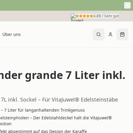
4,88
/
Sehr gut
Über uns
der grande 7 Liter inkl.
L inkl. Sockel – Für VitaJuwel® Edelsteinstäbe
 7 Liter für langanhaltenden Trinkgenuss
delsteinphiolen – Der Edelstahldeckel hält die VitaJuwel®
sition
rfekt abgestimmt auf das Design der Karaffe