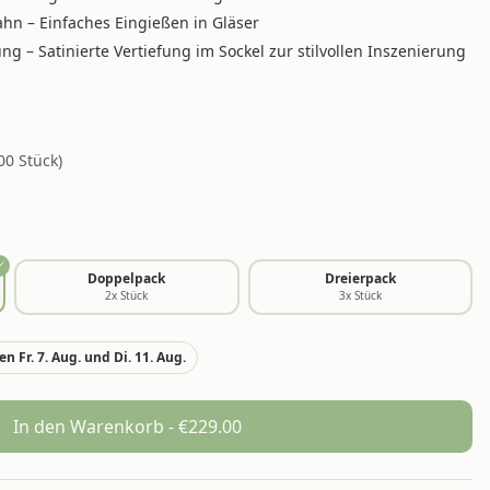
hn – Einfaches Eingießen in Gläser
g – Satinierte Vertiefung im Sockel zur stilvollen Inszenierung
00
Stück
)
Doppelpack
Dreierpack
2
x Stück
3
x Stück
n Fr. 7. Aug. und Di. 11. Aug.
In den Warenkorb - €
229.00