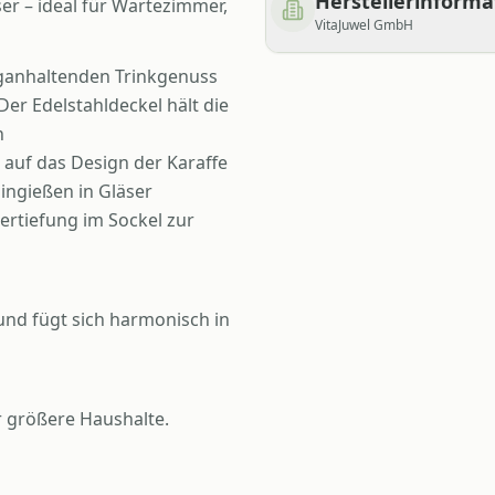
Herstellerinform
sser – ideal für Wartezimmer,
VitaJuwel GmbH
nganhaltenden Trinkgenuss
 Der Edelstahldeckel hält die
n
 auf das Design der Karaffe
ingießen in Gläser
ertiefung im Sockel zur
und fügt sich harmonisch in
n
r größere Haushalte.