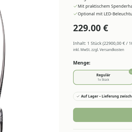
Mit praktischem Spenderha
Optional mit LED-Beleuchtun
229.00
€
Inhalt:
1
Stück
(
22900,00
€ /
1
inkl. MwSt. zzgl. Versandkosten
Menge:
Regulär
1
x Stück
Auf Lager – Lieferung zwische