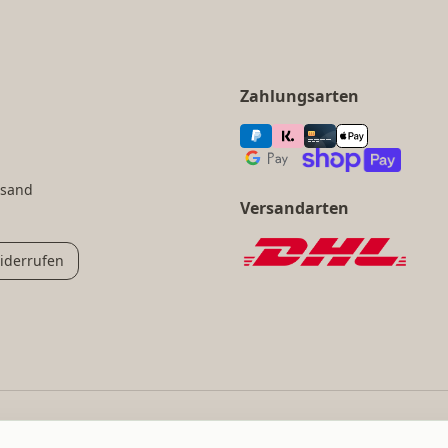
Zahlungsarten
rsand
Versandarten
iderrufen
achnahmegebühren, wenn nicht anders angegeben.