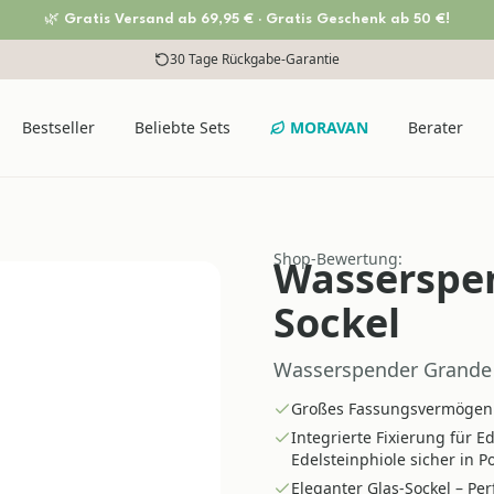
🌿 Gratis Versand ab 69,95 € · Gratis Geschenk ab 50 €!
30 Tage Rückgabe-Garantie
Bestseller
Beliebte Sets
MORAVAN
Berater
Shop-Bewertung:
Wasserspen
Sockel
Wasserspender Grande 7
Großes Fassungsvermögen –
Integrierte Fixierung für E
Edelsteinphiole sicher in Po
Eleganter Glas-Sockel – Pe