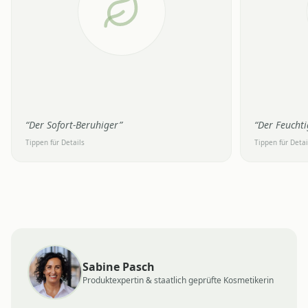
Spannungsgefühle lassen nach und Rötungen
IM ALLTAG
klingen ab
Deine Haut w
gepolstert
“
Der Sofort-Beruhiger
”
“
Der Feucht
Tippen für Details
Tippen für Detai
Sabine Pasch
Produktexpertin & staatlich geprüfte Kosmetikerin