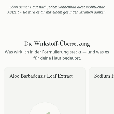
Gönn deiner Haut nach jedem Sonnenbad diese wohltuende
Auszeit – sie wird es dir mit einem gesunden Strahlen danken.
Wirkstoff
Die
-Übersetzung
Was wirklich in der Formulierung steckt — und was es
für deine Haut bedeutet.
Aloe Barbadensis Leaf Extract
Sodium H
WAS ES TUT
WAS ES TUT
Natürlicher Aloe Vera Blattextrakt
Hochkonzent
DEIN EFFEKT
DEIN EFFEKT
Beruhigt sonnengestresste Haut sofort
Bindet das 1
Wasser
IM ALLTAG