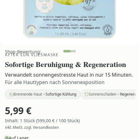
Shop-Bewertung:
AFTER SUN VLIESMASKE
Sofortige Beruhigung & Regeneration
Verwandelt sonnengestresste Haut in nur 15 Minuten.
Für alle Hauttypen nach Sonnenexposition
Brennende Haut
Sofortige Kühlung
Sonnenschäden
Regenerat
5,99
€
Inhalt:
1
Stück
(
599,00
€ /
100
Stück
)
inkl. MwSt. zzgl. Versandkosten
Auf Lager