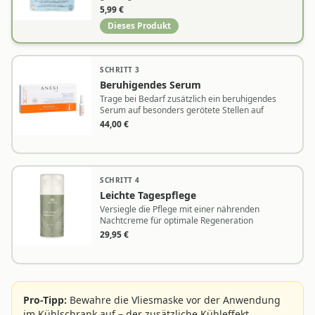
ein
5,99
€
Dieses Produkt
SCHRITT
3
Beruhigendes Serum
Trage bei Bedarf zusätzlich ein beruhigendes
Serum auf besonders gerötete Stellen auf
44,00
€
SCHRITT
4
Leichte Tagespflege
Versiegle die Pflege mit einer nährenden
Nachtcreme für optimale Regeneration
29,95
€
Pro-Tipp:
Bewahre die Vliesmaske vor der Anwendung
im Kühlschrank auf – der zusätzliche Kühleffekt