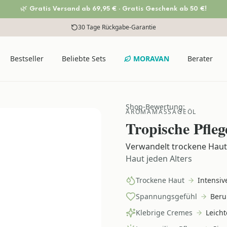
🌿 Gratis Versand ab 69,95 € · Gratis Geschenk ab 50 €!
Versandkostenfrei ab 69,95 €
30 Tage Rückgabe-Garantie
Bestseller
Beliebte Sets
MORAVAN
Berater
Shop-Bewertung:
AROMAMASSAGEÖL
Tropische Pfle
Verwandelt trockene Haut 
Haut jeden Alters
Trockene Haut
Intensiv
Spannungsgefühl
Beru
Klebrige Cremes
Leicht