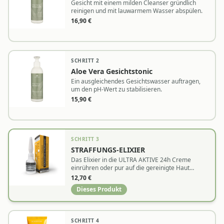
Gesicht mit einem milden Cleanser gründlich
reinigen und mit lauwarmem Wasser abspülen.
16,90
€
SCHRITT
2
Aloe Vera Gesichtstonic
Ein ausgleichendes Gesichtswasser auftragen,
um den pH-Wert zu stabilisieren.
15,90
€
SCHRITT
3
STRAFFUNGS-ELIXIER
Das Elixier in die ULTRA AKTIVE 24h Creme
einrühren oder pur auf die gereinigte Haut
auftragen und sanft einklopfen.
12,70
€
Dieses Produkt
SCHRITT
4