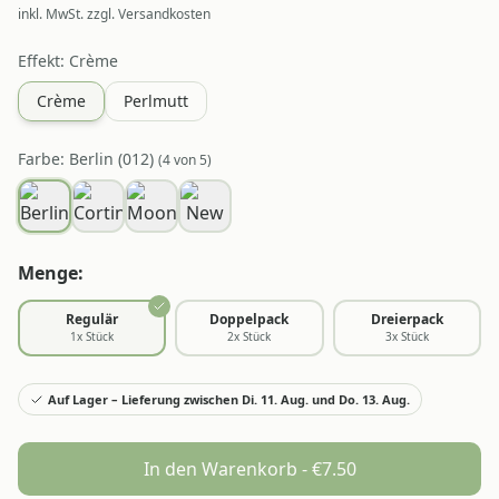
inkl. MwSt. zzgl. Versandkosten
Effekt
: Crème
Crème
Perlmutt
Farbe
: Berlin (012)
(
4
von
5
)
Menge:
Regulär
Doppelpack
Dreierpack
1
x Stück
2
x Stück
3
x Stück
Auf Lager – Lieferung zwischen Di. 11. Aug. und Do. 13. Aug.
In den Warenkorb - €
7.50