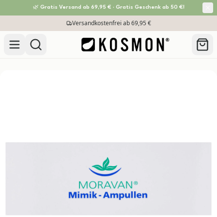
🌿 Gratis Versand ab 69,95 € · Gratis Geschenk ab 50 €!
Versandkostenfrei ab 69,95 €
Zum Inhalt springen
30 Tage Rückgabe-Garantie