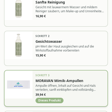
Sanfte Reinigung
Gesicht mit lauwarmem Wasser und mildem
Reiniger säubern, um Make-up und Unreinheiten
zu entfernen
16,90
€
SCHRITT
2
Gesichtswasser
pH-Wert der Haut ausgleichen und auf die
Wirkstoffaufnahme vorbereiten
15,90
€
SCHRITT
3
MORAVAN Mimik-Ampullen
Ampulle öffnen, Inhalt auf Gesicht und Hals
verteilen, sanft einklopfen und vollständig
einziehen lassen
39,94
€
Dieses Produkt