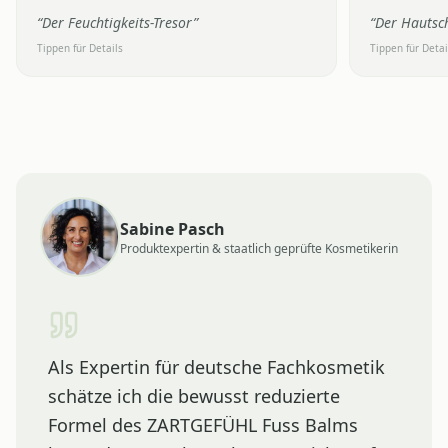
“
Der Feuchtigkeits-Tresor
”
“
Der Hautsc
Tippen für Details
Tippen für Detai
Sabine Pasch
Produktexpertin & staatlich geprüfte Kosmetikerin
Als Expertin für deutsche Fachkosmetik
schätze ich die bewusst reduzierte
Formel des ZARTGEFÜHL Fuss Balms