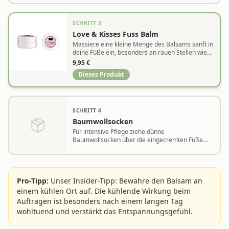
SCHRITT
3
Love & Kisses Fuss Balm
Massiere eine kleine Menge des Balsams sanft in
deine Füße ein, besonders an rauen Stellen wie
Fersen und Ballen.
9,95
€
Dieses Produkt
SCHRITT
4
Baumwollsocken
Für intensive Pflege ziehe dünne
Baumwollsocken über die eingecremten Füße
und lasse den Balsam über Nacht einwirken.
Pro-Tipp:
Unser Insider-Tipp: Bewahre den Balsam an
einem kühlen Ort auf. Die kühlende Wirkung beim
Auftragen ist besonders nach einem langen Tag
wohltuend und verstärkt das Entspannungsgefühl.