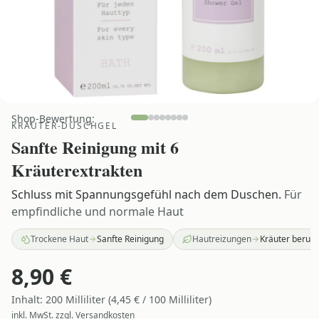
Shop-Bewertung:
KRÄUTER-DUSCHGEL
Sanfte Reinigung mit 6
Kräuterextrakten
Schluss mit Spannungsgefühl nach dem Duschen.
Für
empfindliche und normale Haut
Trockene Haut
Sanfte Reinigung
Hautreizungen
Kräuter beruh
8,90
€
Inhalt:
200
Milliliter
(
4,45
€ /
100
Milliliter
)
inkl. MwSt. zzgl. Versandkosten