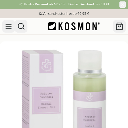
🌿 Gratis Versand ab 69,95 € · Gratis Geschenk ab 50 €!
Zum Inhalt springen
30 Tage Rückgabe-Garantie