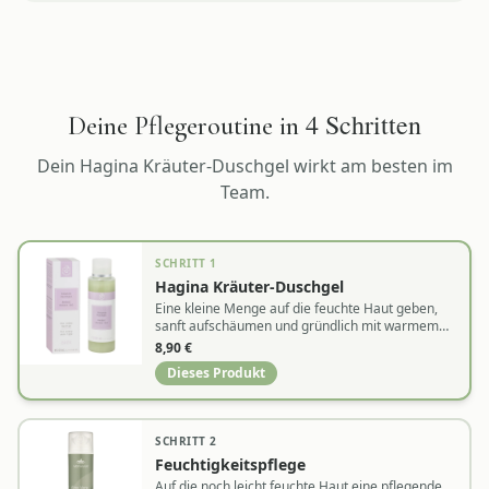
4
Schritten
Deine Pflegeroutine in
Dein
Hagina Kräuter-Duschgel
wirkt am besten im
Team.
SCHRITT
1
Hagina Kräuter-Duschgel
Eine kleine Menge auf die feuchte Haut geben,
sanft aufschäumen und gründlich mit warmem
Wasser abspülen
8,90
€
Dieses Produkt
SCHRITT
2
Feuchtigkeitspflege
Auf die noch leicht feuchte Haut eine pflegende