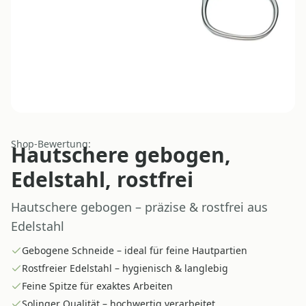
Shop-Bewertung:
Hautschere gebogen,
Edelstahl, rostfrei
Hautschere gebogen – präzise & rostfrei aus
Edelstahl
Gebogene Schneide – ideal für feine Hautpartien
Rostfreier Edelstahl – hygienisch & langlebig
Feine Spitze für exaktes Arbeiten
Solinger Qualität – hochwertig verarbeitet