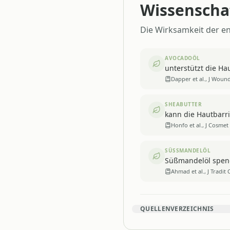
Wissenschaf
Die Wirksamkeit der en
AVOCADOÖL
unterstützt die Ha
Dapper et al., J Woun
SHEABUTTER
kann die Hautbarr
Honfo et al., J Cosme
SÜSSMANDELÖL
Süßmandelöl spende
Ahmad et al., J Tradi
QUELLENVERZEICHNIS