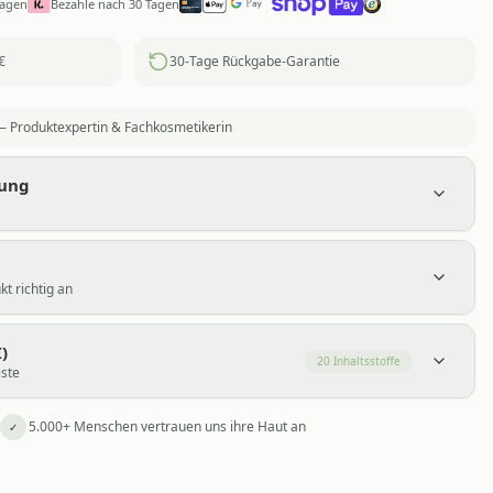
Tagen
Bezahle nach 30 Tagen
€
30-Tage Rückgabe-Garantie
 Produktexpertin & Fachkosmetikerin
bung
t richtig an
)
20
Inhaltsstoffe
iste
5.000+ Menschen vertrauen uns ihre Haut an
✓