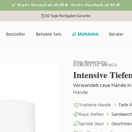
🌿 Gratis Versand ab 69,95 € · Gratis Geschenk ab 50 €!
Versandkostenfrei ab 69,95 €
30 Tage Rückgabe-Garantie
Bestseller
Beliebte Sets
MORAVAN
Berater
Shop-Bewertung:
HANDMASKE MANGO
Intensive Tiefe
Verwandelt raue Hände in
Hände
Trockene Hände
Tiefe 
Raue Stellen
Samtweic
Spröde Haut
Geschmeid