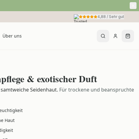
4,88
/
Sehr gut
Über uns
npflege & exotischer Duft
 samtweiche Seidenhaut.
Für trockene und beanspruchte
Feuchtigkeit
he Haut
igkeit