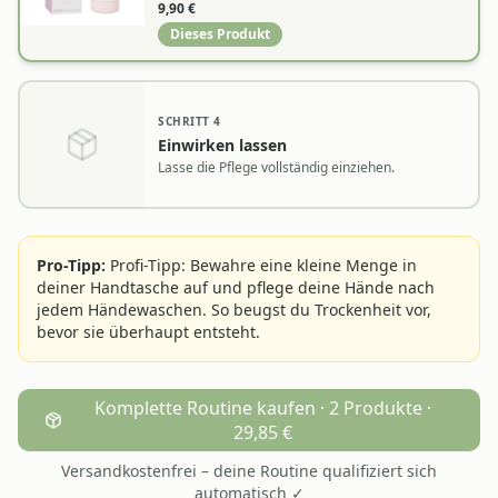
über die Nagelhaut.
9,90
€
Dieses Produkt
SCHRITT
4
Einwirken lassen
Lasse die Pflege vollständig einziehen.
Pro-Tipp:
Profi-Tipp: Bewahre eine kleine Menge in
deiner Handtasche auf und pflege deine Hände nach
jedem Händewaschen. So beugst du Trockenheit vor,
bevor sie überhaupt entsteht.
Komplette Routine kaufen · 2 Produkte ·
29,85 €
Versandkostenfrei – deine Routine qualifiziert sich
automatisch ✓