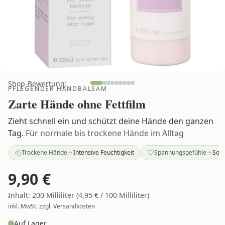
Shop-Bewertung:
PFLEGENDER HANDBALSAM
Zarte Hände ohne Fettfilm
Zieht schnell ein und schützt deine Hände den ganzen
Tag.
Für normale bis trockene Hände im Alltag
Trockene Hände
Intensive Feuchtigkeit
Spannungsgefühle
Sofo
9,90
€
Inhalt:
200
Milliliter
(
4,95
€ /
100
Milliliter
)
inkl. MwSt. zzgl. Versandkosten
Auf Lager