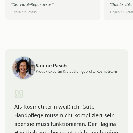
“
Der Haut-Reparateur
”
“
Das Leichtg
Tippen für Details
Tippen für Detai
Sabine Pasch
Produktexpertin & staatlich geprüfte Kosmetikerin
Als Kosmetikerin weiß ich: Gute
Handpflege muss nicht kompliziert sein,
aber sie muss funktionieren. Der Hagina
Handbalsam überzeugt mich durch seine