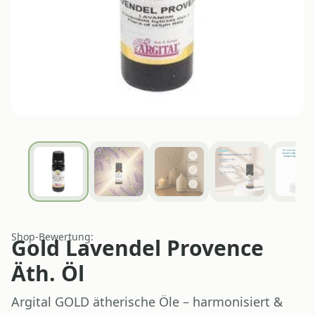
Shop-Bewertung:
Gold Lavendel Provence
Äth. Öl
Argital GOLD ätherische Öle – harmonisiert &