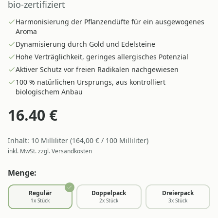
bio-zertifiziert
Harmonisierung der Pflanzendüfte für ein ausgewogenes
Aroma
Dynamisierung durch Gold und Edelsteine
Hohe Verträglichkeit, geringes allergisches Potenzial
Aktiver Schutz vor freien Radikalen nachgewiesen
100 % natürlichen Ursprungs, aus kontrolliert
biologischem Anbau
16.40
€
Inhalt:
10
Milliliter
(
164,00
€ /
100
Milliliter
)
inkl. MwSt. zzgl. Versandkosten
Menge:
Regulär
Doppelpack
Dreierpack
1
x Stück
2
x Stück
3
x Stück