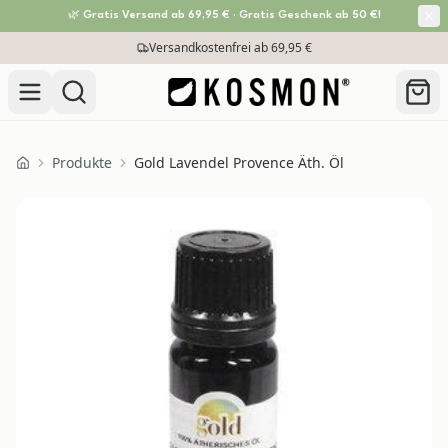
🌿 Gratis Versand ab 69,95 € · Gratis Geschenk ab 50 €!
Zum Inhalt springen
Versandkostenfrei ab 69,95 €
Produkte
Gold Lavendel Provence Äth. Öl
Home