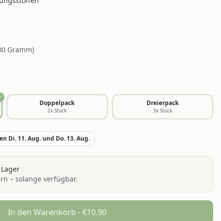
rungsstoffen
00
Gramm
)
Doppelpack
Dreierpack
2
x Stück
3
x Stück
n Di. 11. Aug. und Do. 13. Aug.
 Lager
ern – solange verfügbar.
In den Warenkorb - €
10.90