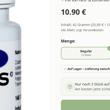
Frei von Farb- & Konservie
10.90
€
Inhalt:
42
Gramm
(
25,95
€ /
1
inkl. MwSt. zzgl. Versandkosten
Menge:
Regulär
1
x Stück
Auf Lager – Lieferung zwische
Nur noch
3
Stück auf
Am besten jetzt sich