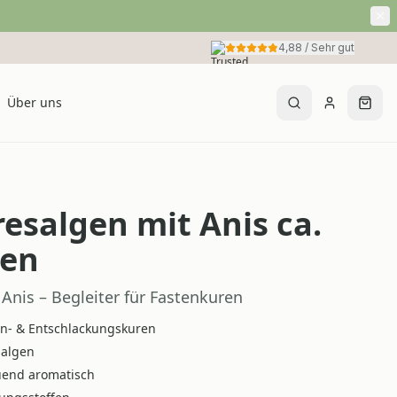
4,88
/
Sehr gut
Über uns
esalgen mit Anis ca.
ten
Anis – Begleiter für Fastenkuren
en- & Entschlackungskuren
salgen
tuend aromatisch