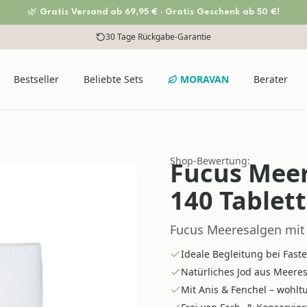
🌿 Gratis Versand ab 69,95 € · Gratis Geschenk ab 50 €!
30 Tage Rückgabe-Garantie
Bestseller
Beliebte Sets
MORAVAN
Berater
Shop-Bewertung:
Fucus Meer
140 Tablet
Fucus Meeresalgen mit 
Ideale Begleitung bei Fast
Natürliches Jod aus Meere
Mit Anis & Fenchel – wohl