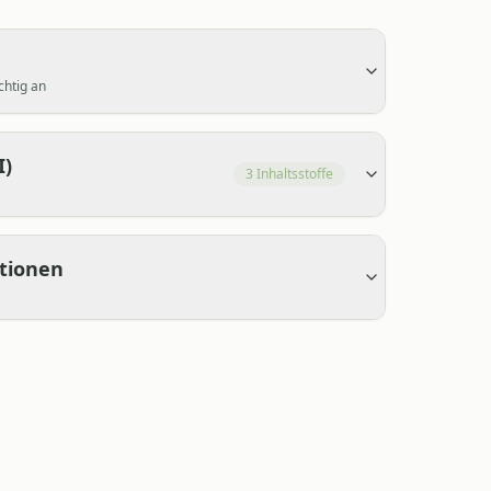
chtig an
I)
3
Inhaltsstoffe
ationen