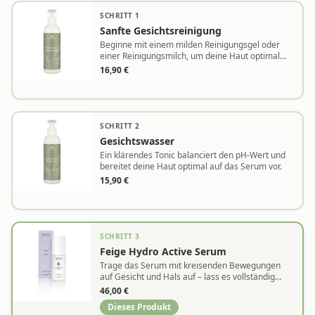
SCHRITT
1
Sanfte Gesichtsreinigung
Beginne mit einem milden Reinigungsgel oder
einer Reinigungsmilch, um deine Haut optimal
auf die Wirkstoffaufnahme vorzubereiten.
16,90
€
SCHRITT
2
Gesichtswasser
Ein klärendes Tonic balanciert den pH-Wert und
bereitet deine Haut optimal auf das Serum vor.
15,90
€
SCHRITT
3
Feige Hydro Active Serum
Trage das Serum mit kreisenden Bewegungen
auf Gesicht und Hals auf – lass es vollständig
einziehen bevor du weiter pflegst.
46,00
€
Dieses Produkt