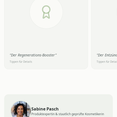
Unterstützt die Hautregeneration und
Wirkt entzü
Zellerneuerung
Hautstruktu
IM ALLTAG
IM ALLTAG
Deine Haut erneuert sich schneller und wird
Rötungen und
widerstandsfähiger
Haut wird e
“
Der Regenerations-Booster
”
“
Der Entzün
Tippen für Details
Tippen für Detai
Sabine Pasch
Produktexpertin & staatlich geprüfte Kosmetikerin