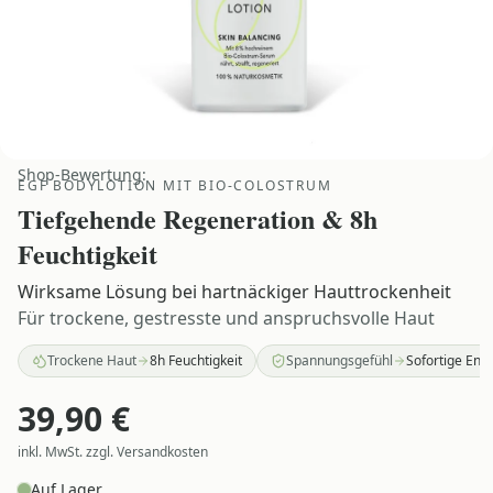
Shop-Bewertung:
EGF BODYLOTION MIT BIO-COLOSTRUM
Tiefgehende Regeneration & 8h
Feuchtigkeit
Wirksame Lösung bei hartnäckiger Hauttrockenheit
Für trockene, gestresste und anspruchsvolle Haut
Trockene Haut
8h Feuchtigkeit
Spannungsgefühl
Sofortige Ent
39,90
€
inkl. MwSt. zzgl. Versandkosten
Auf Lager