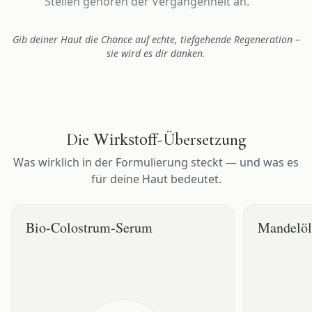
Stellen gehören der Vergangenheit an.
Gib deiner Haut die Chance auf echte, tiefgehende Regeneration –
sie wird es dir danken.
Wirkstoff
Die
-Übersetzung
Was wirklich in der Formulierung steckt — und was es
für deine Haut bedeutet.
Bio-Colostrum-Serum
Mandelöl
WAS ES TUT
WAS ES TUT
8% hochreines Bio-Colostrum mit natürlichen
20% Linolsäu
Wachstumsfaktoren
Mandelöl
DEIN EFFEKT
DEIN EFFEKT