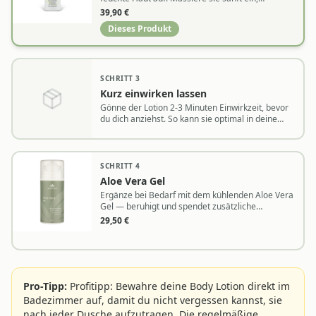
besonders an trockenen Stellen wie Ellbogen und
39,90
€
Knien.
Dieses Produkt
SCHRITT
3
Kurz einwirken lassen
Gönne der Lotion 2-3 Minuten Einwirkzeit, bevor
du dich anziehst. So kann sie optimal in deine
Haut einziehen.
SCHRITT
4
Aloe Vera Gel
Ergänze bei Bedarf mit dem kühlenden Aloe Vera
Gel — beruhigt und spendet zusätzliche
Feuchtigkeit.
29,50
€
Pro-Tipp:
Profitipp: Bewahre deine Body Lotion direkt im
Badezimmer auf, damit du nicht vergessen kannst, sie
nach jeder Dusche aufzutragen. Die regelmäßige