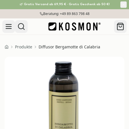
🌿 Gratis Versand ab 69,95 € · Gratis Geschenk ab 50 €!
Zum Inhalt springen
Beratung: +49 89 863 798 48
Produkte
Diffusor Bergamotte di Calabria
Home