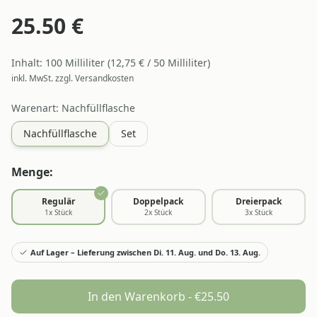
25.50
€
Inhalt:
100
Milliliter
(
12,75
€ /
50
Milliliter
)
inkl. MwSt. zzgl. Versandkosten
Warenart
: Nachfüllflasche
Nachfüllflasche
Set
Menge:
Regulär
Doppelpack
Dreierpack
1
x Stück
2
x Stück
3
x Stück
Auf Lager – Lieferung zwischen Di. 11. Aug. und Do. 13. Aug.
In den Warenkorb - €
25.50