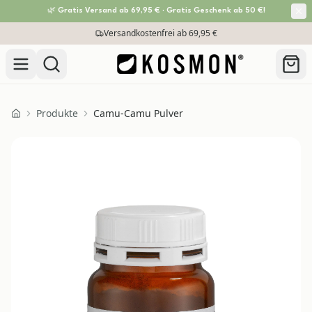
🌿 Gratis Versand ab 69,95 € · Gratis Geschenk ab 50 €!
Zum Inhalt springen
Versandkostenfrei ab 69,95 €
Produkte
Camu-Camu Pulver
Home