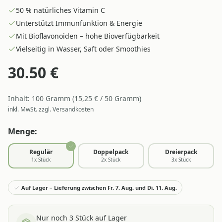
50 % natürliches Vitamin C
Unterstützt Immunfunktion & Energie
Mit Bioflavonoiden – hohe Bioverfügbarkeit
Vielseitig in Wasser, Saft oder Smoothies
30.50
€
Inhalt:
100
Gramm
(
15,25
€ /
50
Gramm
)
inkl. MwSt. zzgl. Versandkosten
Menge:
Regulär
Doppelpack
Dreierpack
1
x Stück
2
x Stück
3
x Stück
Auf Lager – Lieferung zwischen Fr. 7. Aug. und Di. 11. Aug.
Nur noch
3
Stück auf Lager