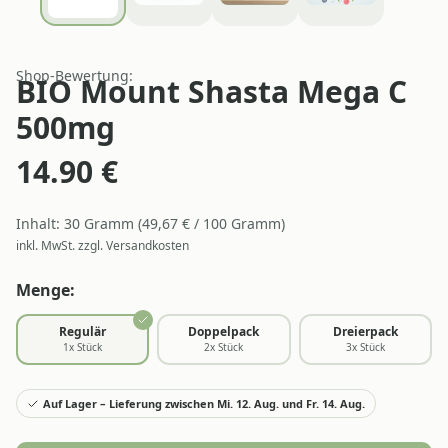
Shop-Bewertung:
BIO Mount Shasta Mega C
500mg
14.90
€
Inhalt:
30
Gramm
(
49,67
€ /
100
Gramm
)
inkl. MwSt. zzgl. Versandkosten
Menge:
Regulär
Doppelpack
Dreierpack
1
x Stück
2
x Stück
3
x Stück
Auf Lager – Lieferung zwischen Mi. 12. Aug. und Fr. 14. Aug.