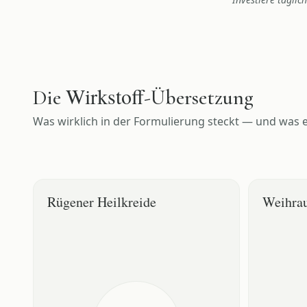
Wirkstoff
Die
-Übersetzung
Was wirklich in der Formulierung steckt — und was e
Rügener Heilkreide
Weihra
WAS ES TUT
WAS ES TU
Natürliche Heilkreide mit alkalischen
Ätherisches
Eigenschaften und feinen Partikeln
hautberuh
DEIN EFFEKT
DEIN EFFEK
Bindet überschüssige Säuren im Mund und
Kann zur 