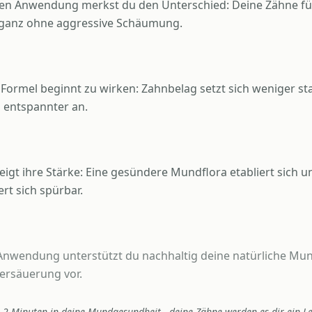
sten Anwendung merkst du den Unterschied: Deine Zähne f
, ganz ohne aggressive Schäumung.
 Formel beginnt zu wirken: Zahnbelag setzt sich weniger sta
h entspannter an.
zeigt ihre Stärke: Eine gesündere Mundflora etabliert sich 
t sich spürbar.
r Anwendung unterstützt du nachhaltig deine natürliche M
ersäuerung vor.
ch 2 Minuten in deine Mundgesundheit - deine Zähne werden es dir ein L