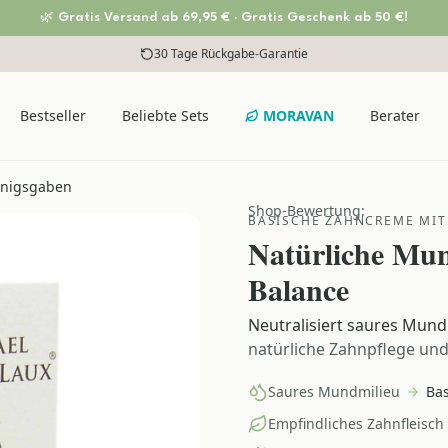
🌿 Gratis Versand ab 69,95 € · Gratis Geschenk ab 50 €!
30 Tage Rückgabe-Garantie
Bestseller
Beliebte Sets
MORAVAN
Berater
önigsgaben
Shop-Bewertung:
BASISCHE ZAHNCREME MIT
Natürliche Mun
Balance
Neutralisiert saures Mund
natürliche Zahnpflege un
Saures Mundmilieu
Bas
Empfindliches Zahnfleisch