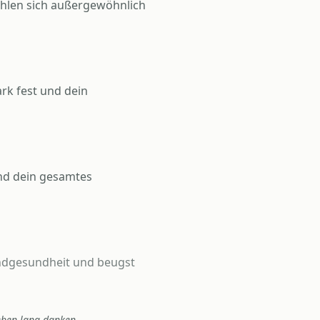
ühlen sich außergewöhnlich
rk fest und dein
und dein gesamtes
undgesundheit und beugst
eben lang danken.