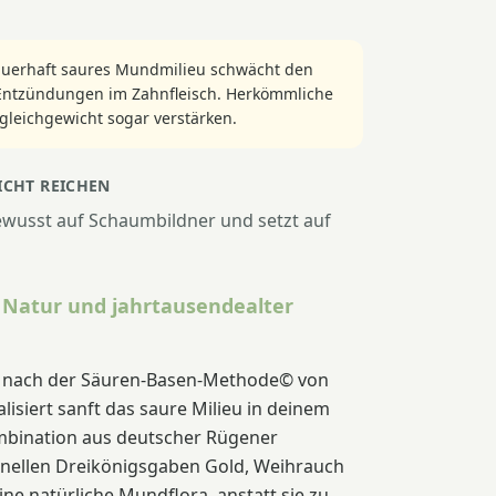
 dauerhaft saures Mundmilieu schwächt den
Entzündungen im Zahnfleisch. Herkömmliche
leichgewicht sogar verstärken.
CHT REICHEN
ewusst auf Schaumbildner und setzt auf
r Natur und jahrtausendealter
 nach der Säuren-Basen-Methode© von
lisiert sanft das saure Milieu in deinem
mbination aus deutscher Rügener
ionellen Dreikönigsgaben Gold, Weihrauch
ne natürliche Mundflora, anstatt sie zu