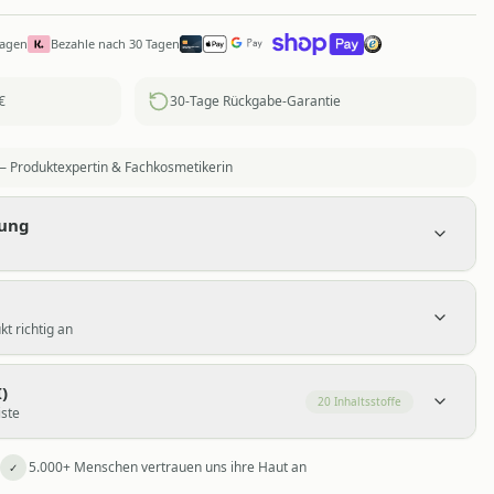
Tagen
Bezahle nach 30 Tagen
€
30-Tage Rückgabe-Garantie
 Produktexpertin & Fachkosmetikerin
bung
t richtig an
)
20
Inhaltsstoffe
iste
5.000+ Menschen vertrauen uns ihre Haut an
✓