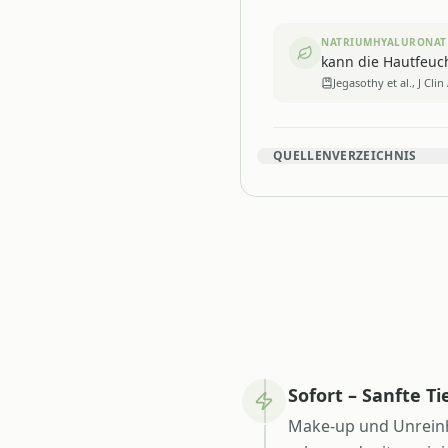
NATRIUMHYALURONAT
kann die Hautfeuch
Jegasothy et al., J Cli
QUELLENVERZEICHNIS
Sofort – Sanfte T
Make-up und Unreinh