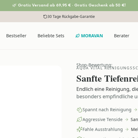
🌿 Gratis Versand ab 69,95 € · Gratis Geschenk ab 50 €!
Versandkostenfrei ab 69,95 €
Bestseller
Beliebte Sets
MORAVAN
Berater
Shop-Bewertung:
AQUA VITAL REINIGUNGS
Sanfte Tiefenre
Endlich eine Reinigung, di
besonders empfindliche u
Spannt nach Reinigung
Aggressive Tenside
San
Fahle Ausstrahlung
Meh