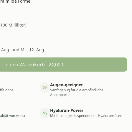
tra milde Formel
/
100
Milliliter
)
. Aug. und Mi., 12. Aug.
In den Warenkorb -
24,00
€
Augen-geeignet
offe ohne
Sanft genug für die empfindliche
Augenpartie
Hyaluron-Power
lität von Anesi
Mit feuchtigkeitsspendender Hyaluronsäure