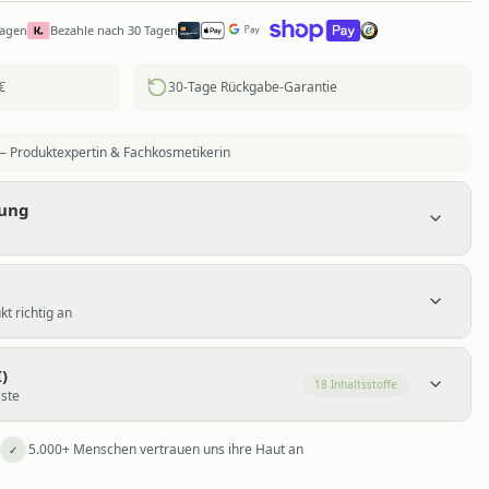
Tagen
Bezahle nach 30 Tagen
€
30-Tage Rückgabe-Garantie
 Produktexpertin & Fachkosmetikerin
bung
t richtig an
)
18
Inhaltsstoffe
iste
5.000+ Menschen vertrauen uns ihre Haut an
✓