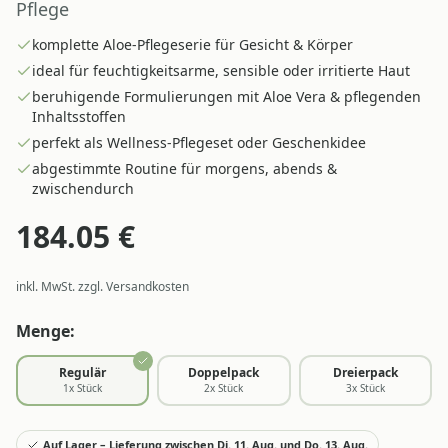
Pflege
komplette Aloe-Pflegeserie für Gesicht & Körper
ideal für feuchtigkeitsarme, sensible oder irritierte Haut
beruhigende Formulierungen mit Aloe Vera & pflegenden
Inhaltsstoffen
perfekt als Wellness-Pflegeset oder Geschenkidee
abgestimmte Routine für morgens, abends &
zwischendurch
184.05
€
inkl. MwSt. zzgl. Versandkosten
Menge:
Regulär
Doppelpack
Dreierpack
1
x Stück
2
x Stück
3
x Stück
Auf Lager – Lieferung zwischen Di. 11. Aug. und Do. 13. Aug.