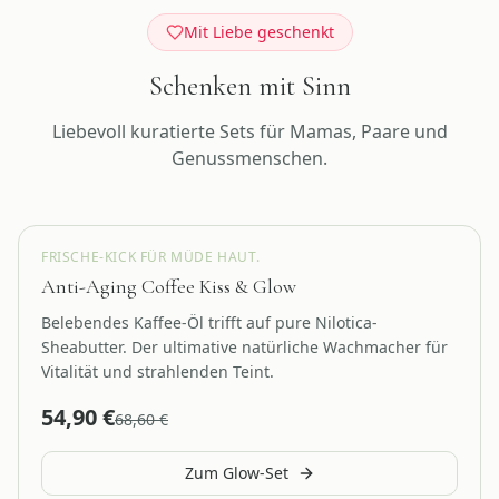
Mit Liebe geschenkt
Schenken mit Sinn
Liebevoll kuratierte Sets für Mamas, Paare und
Genussmenschen.
Glow Booster
FRISCHE-KICK FÜR MÜDE HAUT.
Anti-Aging Coffee Kiss & Glow
Belebendes Kaffee-Öl trifft auf pure Nilotica-
Sheabutter. Der ultimative natürliche Wachmacher für
Vitalität und strahlenden Teint.
54,90
€
68,60
€
Zum Glow-Set