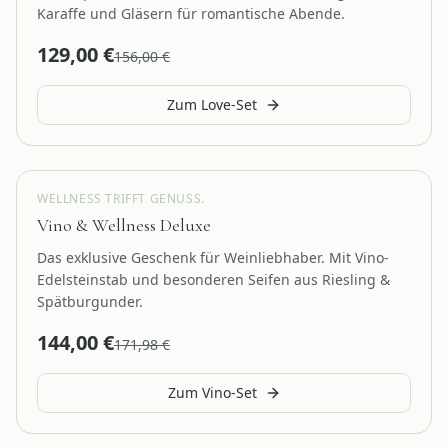
Karaffe und Gläsern für romantische Abende.
129,00
€
156,00
€
Zum Love-Set
Wein & Wellness
WELLNESS TRIFFT GENUSS.
Vino & Wellness Deluxe
Das exklusive Geschenk für Weinliebhaber. Mit Vino-
Edelsteinstab und besonderen Seifen aus Riesling &
Spätburgunder.
144,00
€
171,98
€
Zum Vino-Set