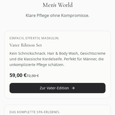
Men's World
Klare Pflege ohne Kompromisse.
Geschenk für Ihn
EINFACH, EFFEKTIV, MASKULIN.
Vater Edition Set
Kein Schnickschnack. Hair & Body Wash, Gesichtscreme
und die klassische Kordelseife. Perfekt für Männer, die
unkomplizierte Pflege schätzen.
59,00
€
72,30
€
Zur Vater-Edition
Premium Men
DAS KOMPLETTE SPA-ERLEBNIS.