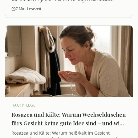
Aftercare-Routine länger sichtbar hältst.
7
Min. Lesezeit
HAUTPFLEGE
Rosazea und Kälte: Warum Wechselduschen
fürs Gesicht keine gute Idee sind – und wie
Temperaturmanagement bei der Reinigung
Rosazea und Kälte: Warum heiß/kalt im Gesicht