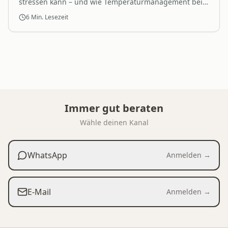
stressen kann – und wie Temperaturmanagement bei
hilft
der Reinigung hilft. Routine vereinfachen.
6
Min. Lesezeit
Immer gut beraten
Wähle deinen Kanal
WhatsApp
Anmelden →
E-Mail
Anmelden →