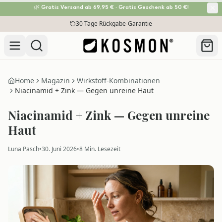
🌿 Gratis Versand ab 69,95 € · Gratis Geschenk ab 50 €!
Zum Inhalt springen
30 Tage Rückgabe-Garantie
Home
Magazin
Wirkstoff-Kombinationen
Niacinamid + Zink — Gegen unreine Haut
Niacinamid + Zink — Gegen unreine
Haut
Luna Pasch
•
30. Juni 2026
•
8
Min. Lesezeit