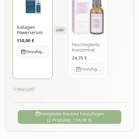
Kollagen
oder
Powerserum
110,00
€
Feuchtigkeits
Konzentrat
Hinzufügen
24,75
€
Hinzufügen
Warum?
Komplette Routine hinzufügen
(
2
Produkte,
154,90
€)