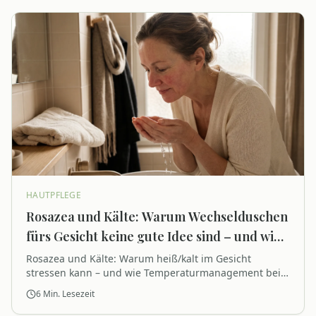
HAUTPFLEGE
Rosazea und Kälte: Warum Wechselduschen
fürs Gesicht keine gute Idee sind – und wie
Temperaturmanagement bei der Reinigung
Rosazea und Kälte: Warum heiß/kalt im Gesicht
stressen kann – und wie Temperaturmanagement bei
hilft
der Reinigung hilft. Routine vereinfachen.
6
Min. Lesezeit