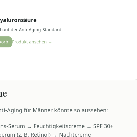
Hyaluronsäure
haut der Anti-Aging-Standard.
korb
Produkt ansehen →
ne
Anti-Aging für Männer könnte so aussehen:
ans-Serum → Feuchtigkeitscreme → SPF 30+
erum (z. B. Retinol) → Nachtcreme