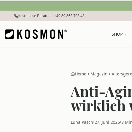
Zum Inhalt springen
Kostenlose Beratung: +49 89 863 798 48
SHOP
Home
Magazin
Altersgere
Anti-Agi
wirklich 
Luna Pasch
•
27. Juni 2026
•
8
Min