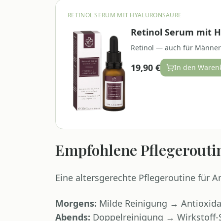
RETINOL SERUM MIT HYALURONSÄURE
Retinol Serum mit 
Retinol — auch für Männer
19,90 €
In den Waren
Empfohlene Pflegerouti
Eine altersgerechte Pflegeroutine für 
Morgens:
Milde Reinigung → Antioxid
Abends:
Doppelreinigung → Wirkstoff-S