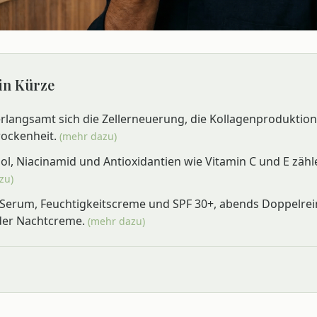
 in Kürze
langsamt sich die Zellerneuerung, die Kollagenproduktion
rockenheit.
(mehr dazu)
ol, Niacinamid und Antioxidantien wie Vitamin C und E zähl
zu)
Serum, Feuchtigkeitscreme und SPF 30+, abends Doppelre
der Nachtcreme.
(mehr dazu)